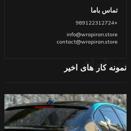
تماس باما
+989122312724
info@wrapiran.store
contact@wrapiran.store
رپ ایران
نمونه
کار
های
اخیر