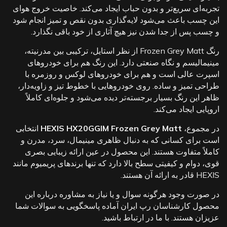
تجربه‌ای سریع‌تر و بدون حباب ایجاد می‌کند. خاصیت خروج هوای
این چسب باعث می‌شود لایه‌گذاری بدون نقص و تمیز انجام شود
و چسب پس از جدا شدن نیز هیچ آثاری از خود باقی نگذارد.
رنگ Frozen Grey Matt از نظر استایل، ترکیبی بین مدرنیته،
مینیمالیسم و نگاه صنعتی دارد. این رنگ هم برای خودروهای
اسپرت عالی است و هم برای خودروهای لوکس و روزمره با
طراحی تمیز و ساده. روی خودروهایی با خطوط تیز و زاویه‌دار،
ظاهر این رنگ بسیار برجسته‌تر دیده می‌شود و جلوه‌ای کاملاً
اروپایی ایجاد می‌کند.
در مجموع،
HEXIS HX20GGIM Frozen Grey Matt
انتخابی
است برای کسانی که به دنبال ظاهری مینیمال، سرد، مدرن و
کاملاً متفاوت هستند. این محصول در عین ارائه زیبایی بصری
قوی، دوام و کیفیتی سطح بالا دارد که تنها برندهای پریمیوم مانند
HEXIS قادر به ارائه آن هستند.
در صورت وجود هرگونه سوال و یا نیاز به مشاوره درباره این
محصول کارشناسان رپ ایران آماده پاسخگویی به سوالات شما
عزیزان هستند. با ما در
ارتباط
باشید.