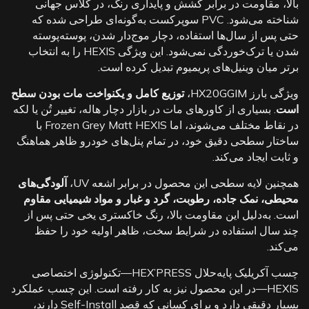
بالا، مقاومت در برابر کشش و پایداری رنگ، در کلاس جهانی
شناخته می‌شود. PVC سوپرکست به‌گونه‌ای طراحی شده که
حتی پس از سال‌ها استفاده، دچار موج‌دار شدن، پوسته‌پوسته
شدن یا ترک‌خوردگی نمی‌شود. این ویژگی HEXIS را به انتخاب
برتر میان وینیل‌های پریمیوم تبدیل کرده است.
ویژگی بارز HX20GGIM،
توزیع کامل و یکنواخت مات بودن سطح
است
. بسیاری از کاورهای مات در بازار دچار هاله، تغییر تُن یا لکه
در نقاط مختلف می‌شوند، اما Frozen Grey Matt HEXIS با
ساختار سطحی دقیق خود، در تمام پنل‌های خودرو ظاهر هماهنگ
و ثابت ایجاد می‌کند.
همچنین لایه سطحی این محصول در برابر اشعه UV،
آلودگی‌های
محیطی، نمک جاده، رطوبت، گرد و غبار و مواد شیمیایی مقاوم
است. به‌دلیل این مقاومت بالا، رنگ خاکستری یخی حتی پس از
چند سال استفاده در شرایط سخت، ظاهر اولیه خود را حفظ
می‌کند.
چسب آکریلیک پایه‌حلال HEX’PRESS—تکنولوژی اختصاصی
HEXIS—در این محصول نیز به کار رفته است. این چسب عملکرد
بسیار دقیقی دارد و برای کسانی که قصد Self-Install دارند،